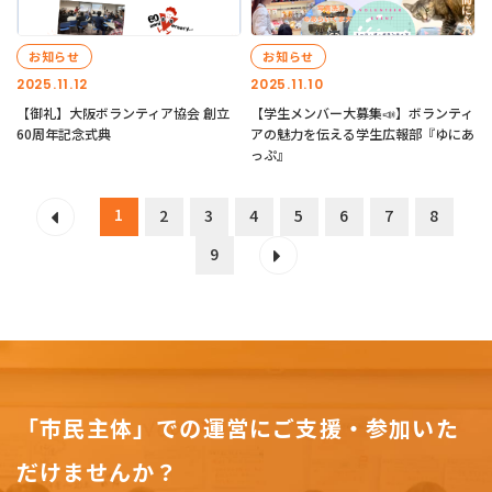
お知らせ
お知らせ
2025.11.12
2025.11.10
【御礼】大阪ボランティア協会 創立
【学生メンバー大募集📣】ボランティ
60周年記念式典
アの魅力を伝える学生広報部『ゆにあ
っぷ』
1
2
3
4
5
6
7
8
9
「市民主体」での運営にご支援・参加いた
だけませんか？