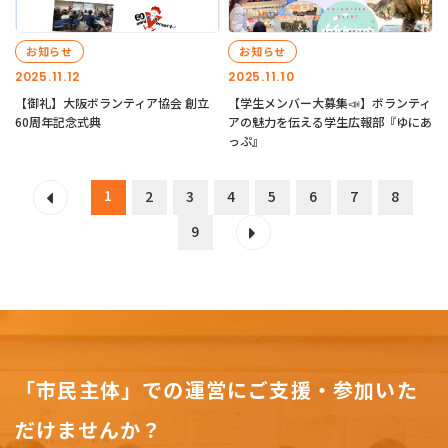
お知らせ
お知らせ
2025.11.12
2025.11.10
【御礼】大阪ボランティア協会 創立
【学生メンバー大募集📣】ボランティ
60周年記念式典
アの魅力を伝える学生広報部『ゆにあ
っぷ』
1
2
3
4
5
6
7
8
9
「市民主体」での運営にご支援・参加いた
だけませんか？