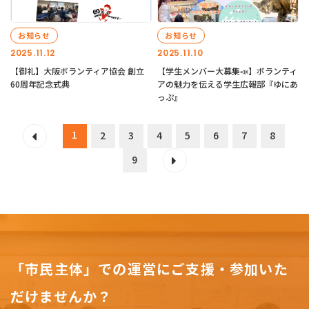
お知らせ
お知らせ
2025.11.12
2025.11.10
【御礼】大阪ボランティア協会 創立
【学生メンバー大募集📣】ボランティ
60周年記念式典
アの魅力を伝える学生広報部『ゆにあ
っぷ』
1
2
3
4
5
6
7
8
9
「市民主体」での運営にご支援・参加いた
だけませんか？