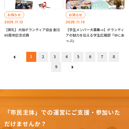
お知らせ
お知らせ
2025.11.12
2025.11.10
【御礼】大阪ボランティア協会 創立
【学生メンバー大募集📣】ボランティ
60周年記念式典
アの魅力を伝える学生広報部『ゆにあ
っぷ』
1
2
3
4
5
6
7
8
9
「市民主体」での運営にご支援・参加いた
だけませんか？