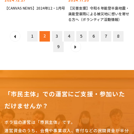
2024.12.27
2024.11.20
【CANVAS NEWS】2024年12・1月号
【災害支援】令和６年能登半島地震・
奥能登豪雨による被災地に想いを寄せ
る方へ（ボランティア活動情報）
2
1
3
4
5
6
7
8
9
「市民主体」での運営にご支援・参加いた
だけませんか？
ボラ協の運営は「市民主体」です。
運営資金のうち、会費や事業収入、
寄付などの民間資金が半分