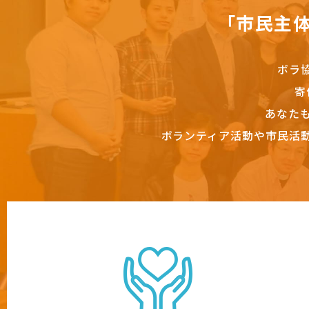
「市民主
ボラ
寄
あなた
ボランティア活動や市民活