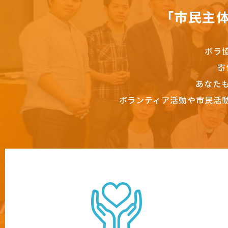
「市民主
ボラ
寄
あなた
ボランティア活動や市民活