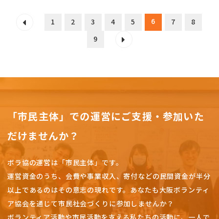
6
1
2
3
4
5
7
8
9
「市民主体」での運営にご支援・参加いた
だけませんか？
ボラ協の運営は「市民主体」です。
運営資金のうち、会費や事業収入、
寄付などの民間資金が半分
以上であるのはその意志の現れです。
あなたも大阪ボランティ
ア協会を通じて市民社会づくりに参加しませんか？
ボランティア活動や市民活動を支える私たちの活動に、一人で