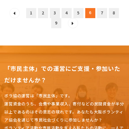
6
1
2
3
4
5
7
8
9
「市民主体」での運営にご支援・参加いた
だけませんか？
ボラ協の運営は「市民主体」です。
運営資金のうち、会費や事業収入、
寄付などの民間資金が半分
以上であるのはその意志の現れです。
あなたも大阪ボランティ
ア協会を通じて市民社会づくりに参加しませんか？
ボランティア活動や市民活動を支える私たちの活動に、一人で