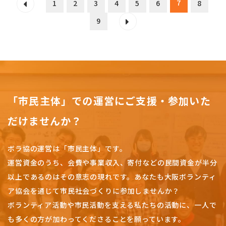
7
1
2
3
4
5
6
8
9
「市民主体」での運営にご支援・参加いた
だけませんか？
ボラ協の運営は「市民主体」です。
運営資金のうち、会費や事業収入、
寄付などの民間資金が半分
以上であるのはその意志の現れです。
あなたも大阪ボランティ
ア協会を通じて市民社会づくりに参加しませんか？
ボランティア活動や市民活動を支える私たちの活動に、一人で
も多くの方が加わってくださることを願っています。