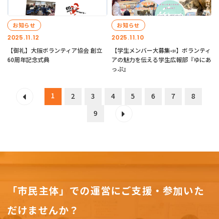
お知らせ
お知らせ
2025.11.12
2025.11.10
【御礼】大阪ボランティア協会 創立
【学生メンバー大募集📣】ボランティ
60周年記念式典
アの魅力を伝える学生広報部『ゆにあ
っぷ』
1
2
3
4
5
6
7
8
9
「市民主体」での運営にご支援・参加いた
だけませんか？