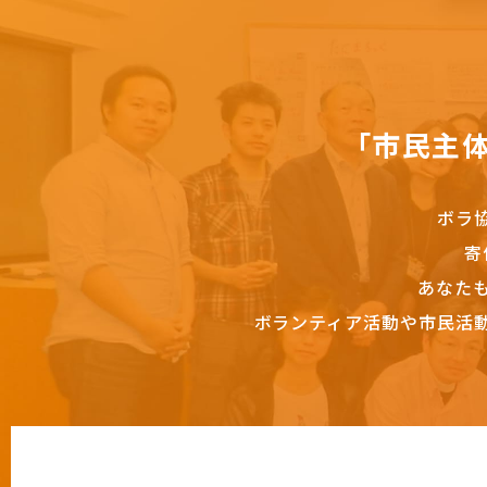
「市民主
ボラ
寄
あなた
ボランティア活動や市民活