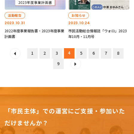
活動報告
お知らせ
2023.10.31
2023.10.24
2022年度事業報告書・2023年度事業
市民活動総合情報誌「ウォロ」2023
計画書
年10月・11月号
4
1
2
3
5
6
7
8
9
「市民主体」での運営にご支援・参加いた
だけませんか？