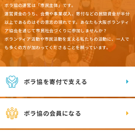
ボラ協の運営は「市民主体」です。
運営資金のうち、会費や事業収入、
寄付などの民間資金が半分
以上であるのはその意志の現れです。
あなたも大阪ボランティ
ア協会を通じて市民社会づくりに参加しませんか？
ボランティア活動や市民活動を支える私たちの活動に、一人で
も多くの方が加わってくださることを願っています。
ボラ協を寄付で支える
ボラ協の会員になる