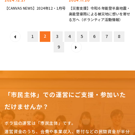
2024.12.27
2024.11.20
【CANVAS NEWS】2024年12・1月号
【災害支援】令和６年能登半島地震・
奥能登豪雨による被災地に想いを寄せ
る方へ（ボランティア活動情報）
2
1
3
4
5
6
7
8
9
「市民主体」での運営にご支援・参加いた
だけませんか？
ボラ協の運営は「市民主体」です。
運営資金のうち、会費や事業収入、
寄付などの民間資金が半分