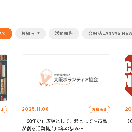
べて
お知らせ
活動報告
会報誌CANVAS NE
2025.11.08
20
らせ
お知らせ
「60年史」広場として、砦として～市民
【C
が創る活動拠点60年の歩み～