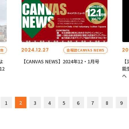
2024.12.27
20
報告
会報誌CANVAS NEWS
よ
【CANVAS NEWS】2024年12・1月号
【
12
能
へ
2
1
3
4
5
6
7
8
9