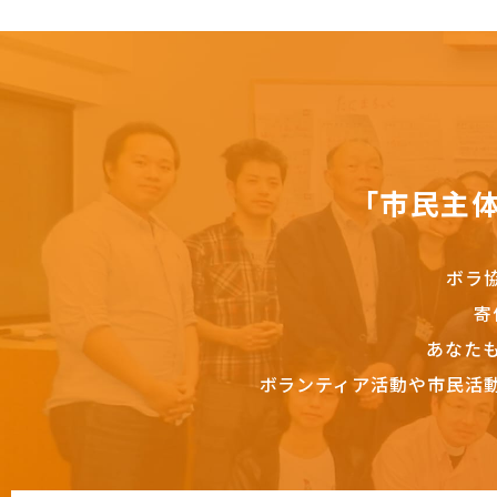
「市民主
ボラ
寄
あなた
ボランティア活動や市民活