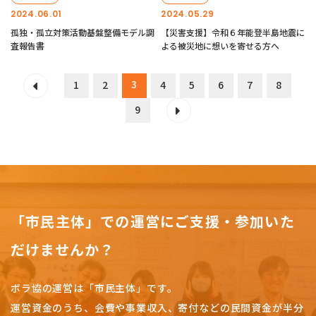
2024.06.01
2024.05.29
孤独・孤立対策活動基盤整備モデル調
【災害支援】令和６年能登半島地震に
査報告書
よる被災地に想いを寄せる方へ
3
1
2
4
5
6
7
8
9
「市民主体」での運営にご支援・参加いた
だけませんか？
ボラ協の運営は「市民主体」です。
運営資金のうち、会費や事業収入、
寄付などの民間資金が半分