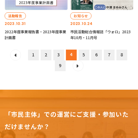
活動報告
お知らせ
2023.10.31
2023.10.24
2022年度事業報告書・2023年度事業
市民活動総合情報誌「ウォロ」2023
計画書
年10月・11月号
4
1
2
3
5
6
7
8
9
「市民主体」での運営にご支援・参加いた
だけませんか？