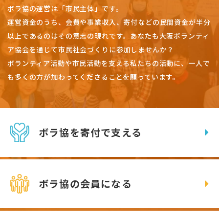
ボラ協の運営は「市民主体」です。
運営資金のうち、会費や事業収入、
寄付などの民間資金が半分
以上であるのはその意志の現れです。
あなたも大阪ボランティ
ア協会を通じて市民社会づくりに参加しませんか？
ボランティア活動や市民活動を支える私たちの活動に、一人で
も多くの方が加わってくださることを願っています。
ボラ協を寄付で支える
ボラ協の会員になる