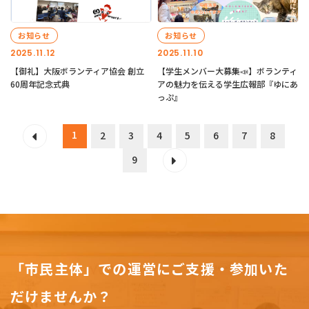
お知らせ
お知らせ
2025.11.12
2025.11.10
【御礼】大阪ボランティア協会 創立
【学生メンバー大募集📣】ボランティ
60周年記念式典
アの魅力を伝える学生広報部『ゆにあ
っぷ』
1
2
3
4
5
6
7
8
9
「市民主体」での運営にご支援・参加いた
だけませんか？