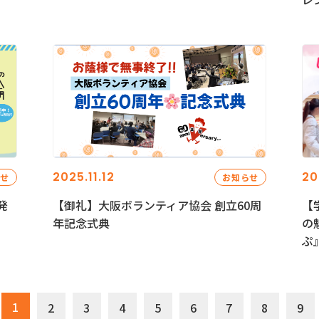
2025.11.12
20
らせ
お知らせ
発
【御礼】大阪ボランティア協会 創立60周
【
年記念式典
の
ぷ
1
2
3
4
5
6
7
8
9