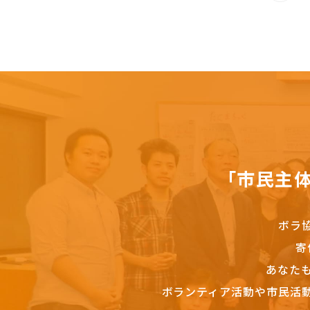
「市民主
ボラ
寄
あなた
ボランティア活動や市民活