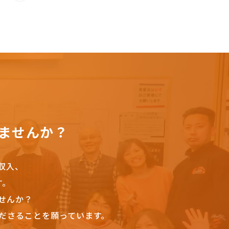
ませんか？
収入、
す。
せんか？
ださることを願っています。