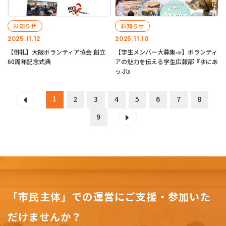
お知らせ
お知らせ
2025.11.12
2025.11.10
【御礼】大阪ボランティア協会 創立
【学生メンバー大募集📣】ボランティ
60周年記念式典
アの魅力を伝える学生広報部『ゆにあ
っぷ』
1
2
3
4
5
6
7
8
9
「市民主体」での運営にご支援・参加いた
だけませんか？