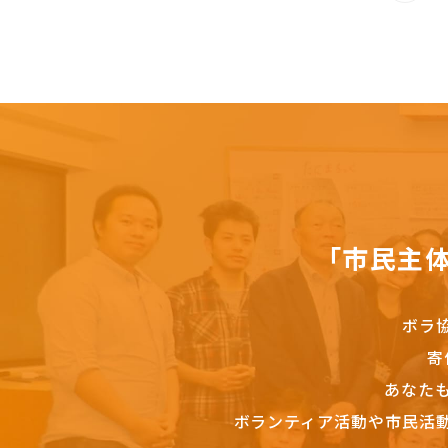
「市民主
ボラ
寄
あなた
ボランティア活動や市民活