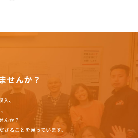
ませんか？
収入、
す。
せんか？
ださることを願っています。