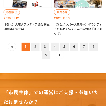
お知らせ
お知らせ
2025.11.12
2025.11.10
【御礼】大阪ボランティア協会 創立
【学生メンバー大募集📣】ボランティ
60周年記念式典
アの魅力を伝える学生広報部『ゆにあ
っぷ』
1
2
3
4
5
6
7
8
9
「市民主体」での運営にご支援・参加いた
だけませんか？