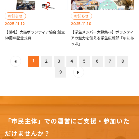
お知らせ
お知らせ
2025.11.12
2025.11.10
【御礼】大阪ボランティア協会 創立
【学生メンバー大募集📣】ボランティ
60周年記念式典
アの魅力を伝える学生広報部『ゆにあ
っぷ』
1
2
3
4
5
6
7
8
9
「市民主体」での運営にご支援・参加いた
だけませんか？