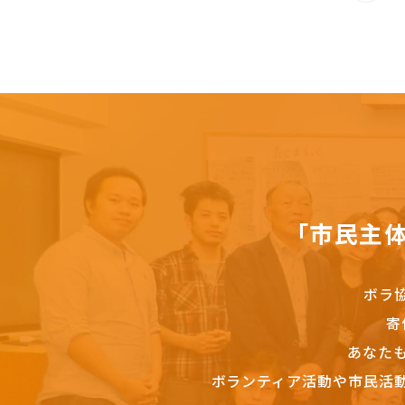
「市民主
ボラ
寄
あなた
ボランティア活動や市民活