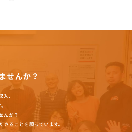
ませんか？
収入、
す。
せんか？
ださることを願っています。