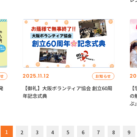
2025.11.12
20
らせ
お知らせ
発
【御礼】大阪ボランティア協会 創立60周
【
年記念式典
の
ぷ
1
2
3
4
5
6
7
8
9