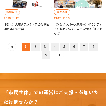
お知らせ
お知らせ
2025.11.12
2025.11.10
【御礼】大阪ボランティア協会 創立
【学生メンバー大募集📣】ボランティ
60周年記念式典
アの魅力を伝える学生広報部『ゆにあ
っぷ』
1
2
3
4
5
6
7
8
9
「市民主体」での運営にご支援・参加いた
だけませんか？