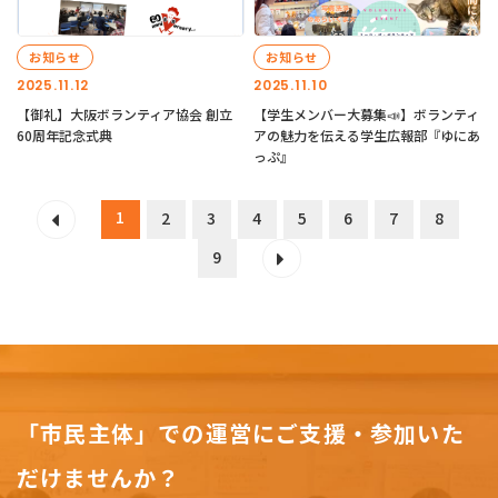
お知らせ
お知らせ
2025.11.12
2025.11.10
【御礼】大阪ボランティア協会 創立
【学生メンバー大募集📣】ボランティ
60周年記念式典
アの魅力を伝える学生広報部『ゆにあ
っぷ』
1
2
3
4
5
6
7
8
9
「市民主体」での運営にご支援・参加いた
だけませんか？