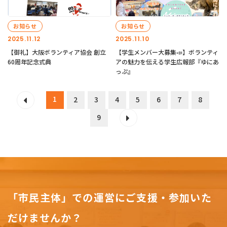
お知らせ
お知らせ
2025.11.12
2025.11.10
【御礼】大阪ボランティア協会 創立
【学生メンバー大募集📣】ボランティ
60周年記念式典
アの魅力を伝える学生広報部『ゆにあ
っぷ』
1
2
3
4
5
6
7
8
9
「市民主体」での運営にご支援・参加いた
だけませんか？