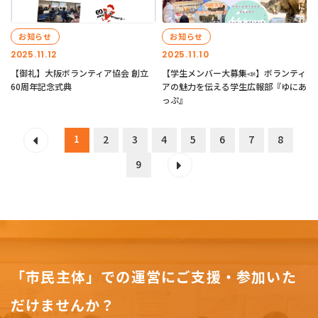
お知らせ
お知らせ
2025.11.12
2025.11.10
【御礼】大阪ボランティア協会 創立
【学生メンバー大募集📣】ボランティ
60周年記念式典
アの魅力を伝える学生広報部『ゆにあ
っぷ』
1
2
3
4
5
6
7
8
9
「市民主体」での運営にご支援・参加いた
だけませんか？