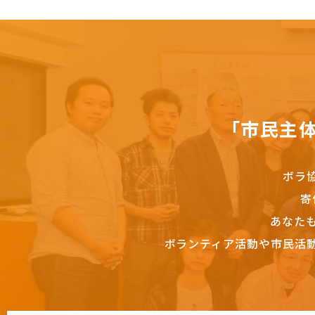
「市民主
ボラ
寄
あなた
ボランティア活動や市民活