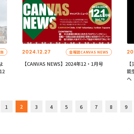
2024.12.27
20
報告
会報誌CANVAS NEWS
よ
【CANVAS NEWS】2024年12・1月号
【
12
能
へ
2
1
3
4
5
6
7
8
9