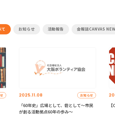
べて
お知らせ
活動報告
会報誌CANVAS NE
2025.11.08
20
らせ
お知らせ
「60年史」広場として、砦として～市民
【C
が創る活動拠点60年の歩み～