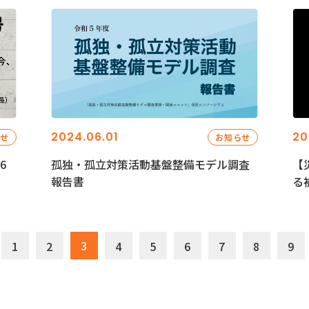
2024.06.01
20
らせ
お知らせ
6
孤独・孤立対策活動基盤整備モデル調査
【
報告書
る
3
1
2
4
5
6
7
8
9