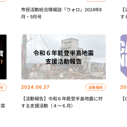
市民活動総合情報誌「ウォロ」2024年8
【
月・9月号
す
2024.06.27
20
らせ
活動報告
【活動報告】令和６年能登半島地震に対
【C
会賞
する支援活動（４〜６月）