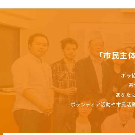
「市民主
ボラ
寄
あなた
ボランティア活動や市民活