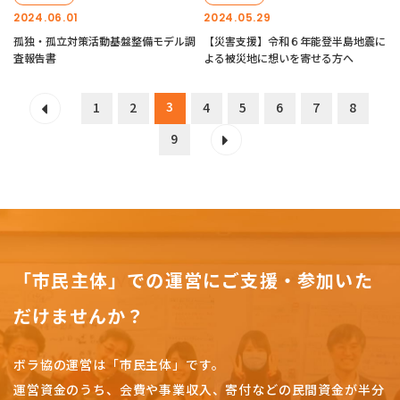
2024.06.01
2024.05.29
孤独・孤立対策活動基盤整備モデル調
【災害支援】令和６年能登半島地震に
査報告書
よる被災地に想いを寄せる方へ
3
1
2
4
5
6
7
8
9
「市民主体」での運営にご支援・参加いた
だけませんか？
ボラ協の運営は「市民主体」です。
運営資金のうち、会費や事業収入、
寄付などの民間資金が半分