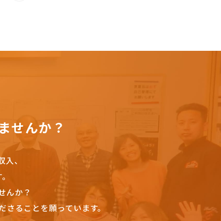
ませんか？
収入、
す。
せんか？
ださることを願っています。