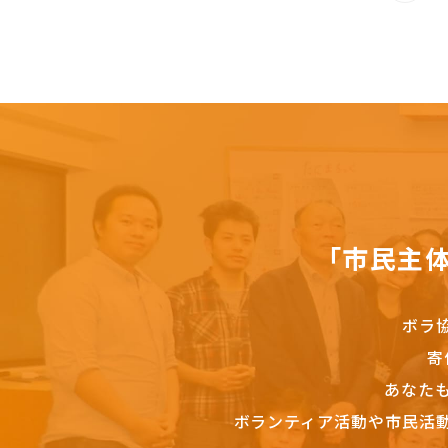
「市民主
ボラ
寄
あなた
ボランティア活動や市民活