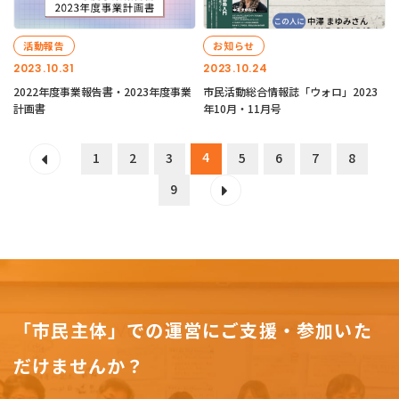
活動報告
お知らせ
2023.10.31
2023.10.24
2022年度事業報告書・2023年度事業
市民活動総合情報誌「ウォロ」2023
計画書
年10月・11月号
4
1
2
3
5
6
7
8
9
「市民主体」での運営にご支援・参加いた
だけませんか？