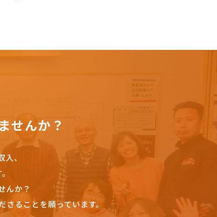
ませんか？
収入、
す。
せんか？
ださることを願っています。