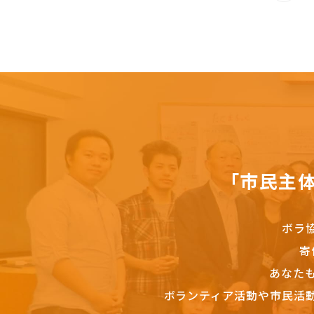
「市民主
ボラ
寄
あなた
ボランティア活動や市民活