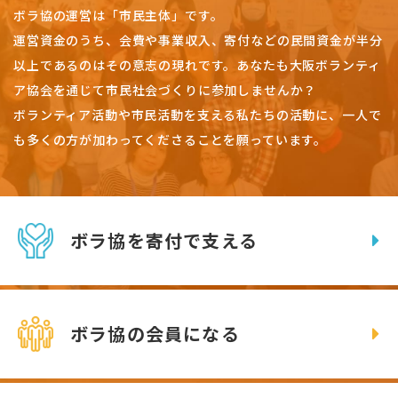
ボラ協の運営は「市民主体」です。
運営資金のうち、会費や事業収入、
寄付などの民間資金が半分
以上であるのはその意志の現れです。
あなたも大阪ボランティ
ア協会を通じて市民社会づくりに参加しませんか？
ボランティア活動や市民活動を支える私たちの活動に、一人で
も多くの方が加わってくださることを願っています。
ボラ協を寄付で支える
ボラ協の会員になる