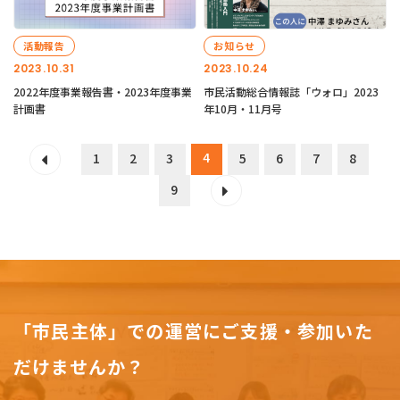
活動報告
お知らせ
2023.10.31
2023.10.24
2022年度事業報告書・2023年度事業
市民活動総合情報誌「ウォロ」2023
計画書
年10月・11月号
4
1
2
3
5
6
7
8
9
「市民主体」での運営にご支援・参加いた
だけませんか？