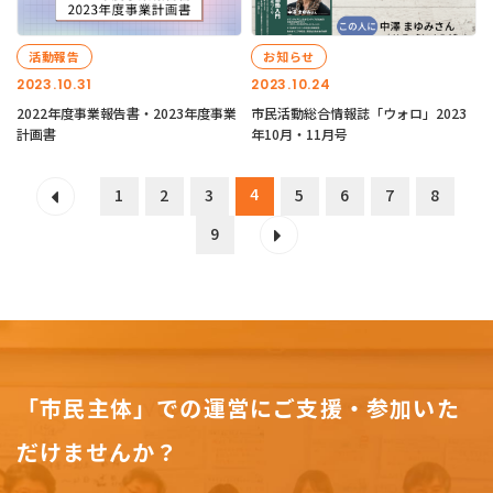
活動報告
お知らせ
2023.10.31
2023.10.24
2022年度事業報告書・2023年度事業
市民活動総合情報誌「ウォロ」2023
計画書
年10月・11月号
4
1
2
3
5
6
7
8
9
「市民主体」での運営にご支援・参加いた
だけませんか？