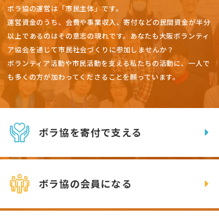
ボラ協の運営は「市民主体」です。
運営資金のうち、会費や事業収入、
寄付などの民間資金が半分
以上であるのはその意志の現れです。
あなたも大阪ボランティ
ア協会を通じて市民社会づくりに参加しませんか？
ボランティア活動や市民活動を支える私たちの活動に、一人で
も多くの方が加わってくださることを願っています。
ボラ協を寄付で支える
ボラ協の会員になる