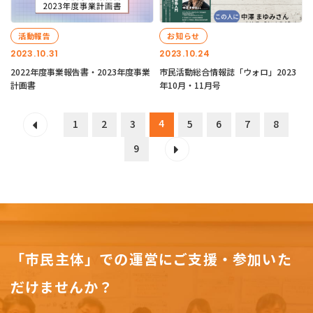
活動報告
お知らせ
2023.10.31
2023.10.24
2022年度事業報告書・2023年度事業
市民活動総合情報誌「ウォロ」2023
計画書
年10月・11月号
4
1
2
3
5
6
7
8
9
「市民主体」での運営にご支援・参加いた
だけませんか？