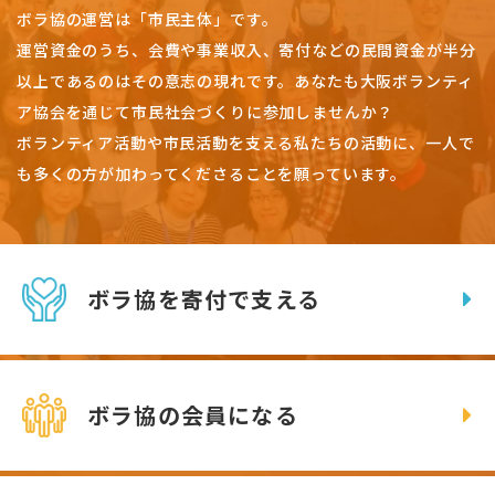
ボラ協の運営は「市民主体」です。
運営資金のうち、会費や事業収入、
寄付などの民間資金が半分
以上であるのはその意志の現れです。
あなたも大阪ボランティ
ア協会を通じて市民社会づくりに参加しませんか？
ボランティア活動や市民活動を支える私たちの活動に、一人で
も多くの方が加わってくださることを願っています。
ボラ協を寄付で支える
ボラ協の会員になる