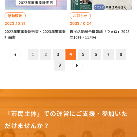
活動報告
お知らせ
2023.10.31
2023.10.24
2022年度事業報告書・2023年度事業
市民活動総合情報誌「ウォロ」2023
計画書
年10月・11月号
4
1
2
3
5
6
7
8
9
「市民主体」での運営にご支援・参加いた
だけませんか？