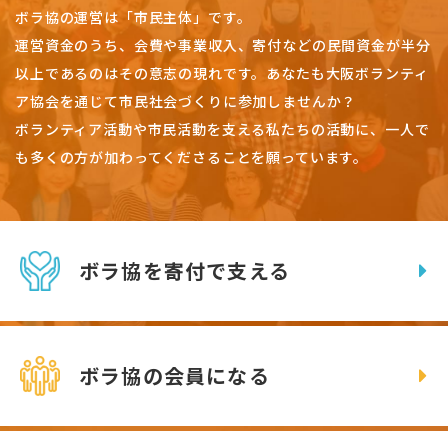
ボラ協の運営は「市民主体」です。
運営資金のうち、会費や事業収入、
寄付などの民間資金が半分
以上であるのはその意志の現れです。
あなたも大阪ボランティ
ア協会を通じて市民社会づくりに参加しませんか？
ボランティア活動や市民活動を支える私たちの活動に、一人で
も多くの方が加わってくださることを願っています。
ボラ協を寄付で支える
ボラ協の会員になる