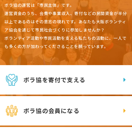
ボラ協の運営は「市民主体」です。
運営資金のうち、会費や事業収入、
寄付などの民間資金が半分
以上であるのはその意志の現れです。
あなたも大阪ボランティ
ア協会を通じて市民社会づくりに参加しませんか？
ボランティア活動や市民活動を支える私たちの活動に、一人で
も多くの方が加わってくださることを願っています。
ボラ協を寄付で支える
ボラ協の会員になる