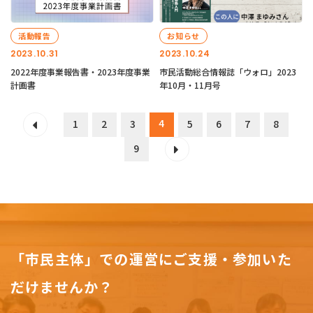
活動報告
お知らせ
2023.10.31
2023.10.24
2022年度事業報告書・2023年度事業
市民活動総合情報誌「ウォロ」2023
計画書
年10月・11月号
4
1
2
3
5
6
7
8
9
「市民主体」での運営にご支援・参加いた
だけませんか？