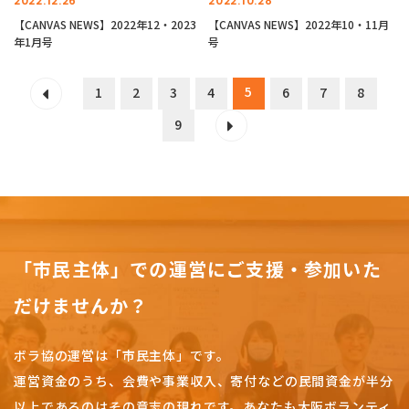
2022.12.26
2022.10.28
【CANVAS NEWS】2022年12・2023
【CANVAS NEWS】2022年10・11月
年1月号
号
5
1
2
3
4
6
7
8
9
「市民主体」での運営にご支援・参加いた
だけませんか？
ボラ協の運営は「市民主体」です。
運営資金のうち、会費や事業収入、
寄付などの民間資金が半分
以上であるのはその意志の現れです。
あなたも大阪ボランティ