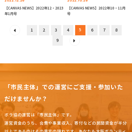
2022.12.26
2022.10.28
【CANVAS NEWS】2022年12・2023
【CANVAS NEWS】2022年10・11月
年1月号
号
5
1
2
3
4
6
7
8
9
「市民主体」での運営にご支援・参加いた
だけませんか？
ボラ協の運営は「市民主体」です。
運営資金のうち、会費や事業収入、
寄付などの民間資金が半分
以上であるのはその意志の現れです。
あなたも大阪ボランティ