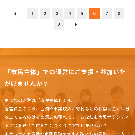
6
1
2
3
4
5
7
8
9
「市民主体」での運営にご支援・参加いた
だけませんか？
ボラ協の運営は「市民主体」です。
運営資金のうち、会費や事業収入、
寄付などの民間資金が半分
以上であるのはその意志の現れです。
あなたも大阪ボランティ
ア協会を通じて市民社会づくりに参加しませんか？
ボランティア活動や市民活動を支える私たちの活動に、一人で