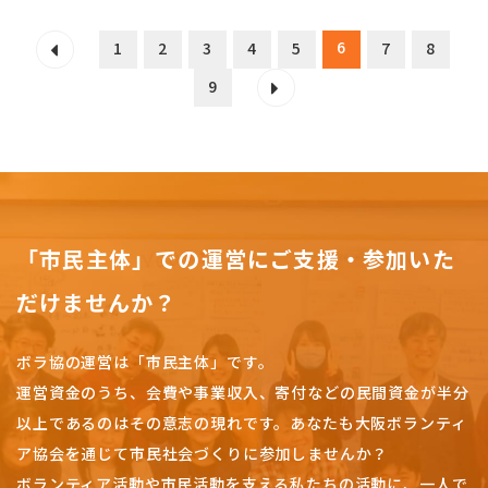
6
1
2
3
4
5
7
8
9
「市民主体」での運営にご支援・参加いた
だけませんか？
ボラ協の運営は「市民主体」です。
運営資金のうち、会費や事業収入、
寄付などの民間資金が半分
以上であるのはその意志の現れです。
あなたも大阪ボランティ
ア協会を通じて市民社会づくりに参加しませんか？
ボランティア活動や市民活動を支える私たちの活動に、一人で