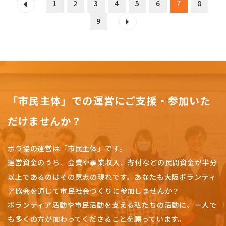
7
1
2
3
4
5
6
8
9
「市民主体」での運営にご支援・参加いた
だけませんか？
ボラ協の運営は「市民主体」です。
運営資金のうち、会費や事業収入、
寄付などの民間資金が半分
以上であるのはその意志の現れです。
あなたも大阪ボランティ
ア協会を通じて市民社会づくりに参加しませんか？
ボランティア活動や市民活動を支える私たちの活動に、一人で
も多くの方が加わってくださることを願っています。