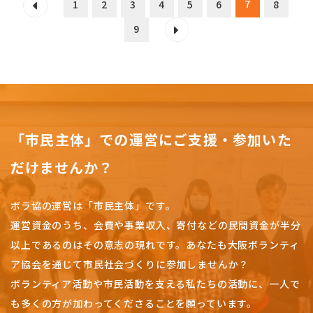
7
1
2
3
4
5
6
8
9
「市民主体」での運営にご支援・参加いた
だけませんか？
ボラ協の運営は「市民主体」です。
運営資金のうち、会費や事業収入、
寄付などの民間資金が半分
以上であるのはその意志の現れです。
あなたも大阪ボランティ
ア協会を通じて市民社会づくりに参加しませんか？
ボランティア活動や市民活動を支える私たちの活動に、一人で
も多くの方が加わってくださることを願っています。