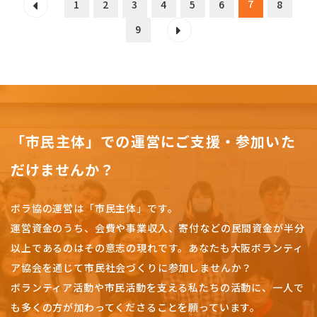
7
1
2
3
4
5
6
8
9
「市民主体」での運営にご支援・参加いた
だけませんか？
ボラ協の運営は「市民主体」です。
運営資金のうち、会費や事業収入、
寄付などの民間資金が半分
以上であるのはその意志の現れです。
あなたも大阪ボランティ
ア協会を通じて市民社会づくりに参加しませんか？
ボランティア活動や市民活動を支える私たちの活動に、一人で
も多くの方が加わってくださることを願っています。