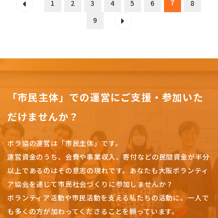
7
1
2
3
4
5
6
8
9
「市民主体」での運営にご支援・参加いた
だけませんか？
ボラ協の運営は「市民主体」です。
運営資金のうち、会費や事業収入、
寄付などの民間資金が半分
以上であるのはその意志の現れです。
あなたも大阪ボランティ
ア協会を通じて市民社会づくりに参加しませんか？
ボランティア活動や市民活動を支える私たちの活動に、一人で
も多くの方が加わってくださることを願っています。