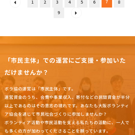
7
1
2
3
4
5
6
8
9
「市民主体」での運営にご支援・参加いた
だけませんか？
ボラ協の運営は「市民主体」です。
運営資金のうち、会費や事業収入、
寄付などの民間資金が半分
以上であるのはその意志の現れです。
あなたも大阪ボランティ
ア協会を通じて市民社会づくりに参加しませんか？
ボランティア活動や市民活動を支える私たちの活動に、一人で
も多くの方が加わってくださることを願っています。