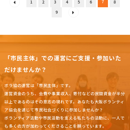
7
1
2
3
4
5
6
8
9
「市民主体」での運営にご支援・参加いた
だけませんか？
ボラ協の運営は「市民主体」です。
運営資金のうち、会費や事業収入、
寄付などの民間資金が半分
以上であるのはその意志の現れです。
あなたも大阪ボランティ
ア協会を通じて市民社会づくりに参加しませんか？
ボランティア活動や市民活動を支える私たちの活動に、一人で
も多くの方が加わってくださることを願っています。