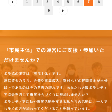
7
1
2
3
4
5
6
8
9
「市民主体」での運営にご支援・参加いた
だけませんか？
ボラ協の運営は「市民主体」です。
運営資金のうち、会費や事業収入、
寄付などの民間資金が半分
以上であるのはその意志の現れです。
あなたも大阪ボランティ
ア協会を通じて市民社会づくりに参加しませんか？
ボランティア活動や市民活動を支える私たちの活動に、一人で
も多くの方が加わってくださることを願っています。